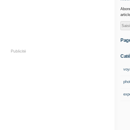
Abonn
articl
Pag
Publicité
Caté
voy
pho
exp