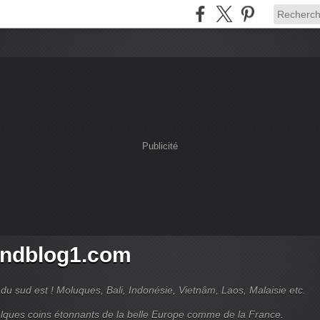
Publicité
ndblog1.com
du sud est ! Moluques, Bali, Indonésie, Vietnâm, Laos, Malaisie etc.
lques coins étonnants de la belle Europe comme de la France.