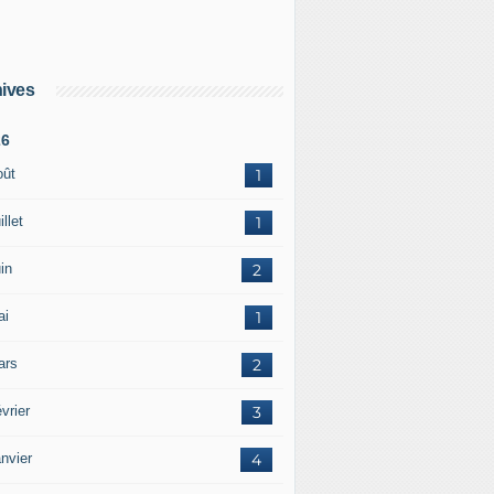
ives
26
oût
1
illet
1
in
2
ai
1
ars
2
vrier
3
nvier
4