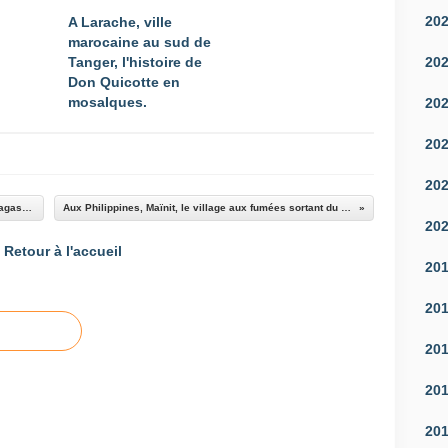
20
A Larache, ville
marocaine au sud de
20
Tanger, l'histoire de
Don Quicotte en
mosaIques.
20
20
20
Belo sur mer, un des plus beaux coins de Madagascar.
Aux Philippines, Maïnit, le village aux fumées sortant du sol.
20
Retour à l'accueil
20
20
20
20
20