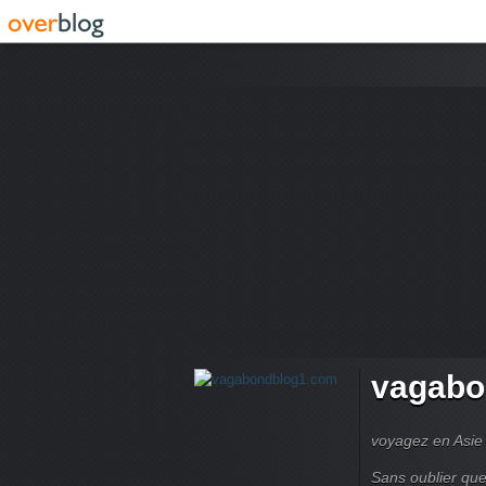
vagabo
voyagez en Asie 
Sans oublier que