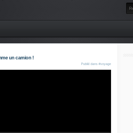
omme un camion !
Publié dans
#voyage