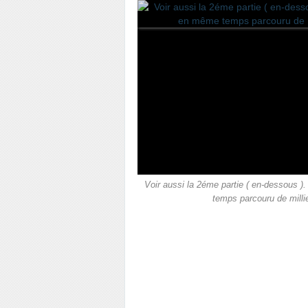
Voir aussi la 2éme partie ( en-dessous )
temps parcouru de milli