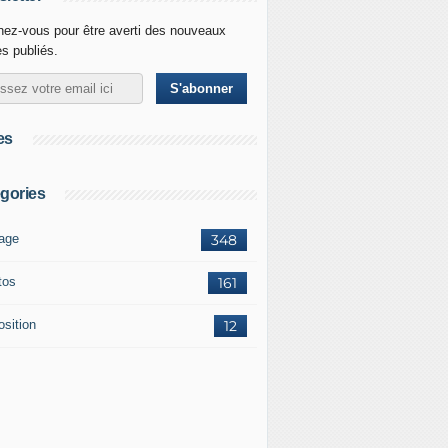
ez-vous pour être averti des nouveaux
es publiés.
es
gories
age
348
tos
161
osition
12