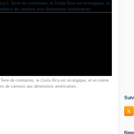
. Terre de contrastes, le Costa Rica est écologique, et en même
ers de camions aux dimensions américaines...
Suiv
News