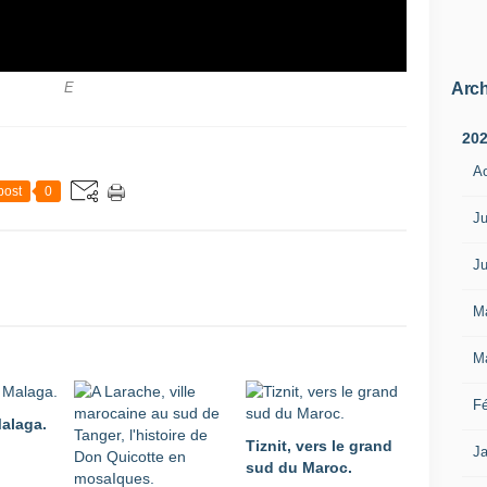
Arch
E
20
A
post
0
Ju
Ju
M
M
Fé
Malaga.
Tiznit, vers le grand
Ja
sud du Maroc.