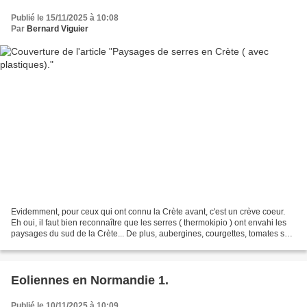
Publié le 15/11/2025 à 10:08
Par
Bernard Viguier
Evidemment, pour ceux qui ont connu la Crète avant, c'est un crève coeur.
Eh oui, il faut bien reconnaître que les serres ( thermokipio ) ont envahi les
paysages du sud de la Crète... De plus, aubergines, courgettes, tomates sont
souvent cultivées hors-sol....
Eoliennes en Normandie 1.
Publié le 10/11/2025 à 10:09