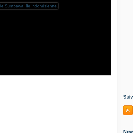
Suiv
News