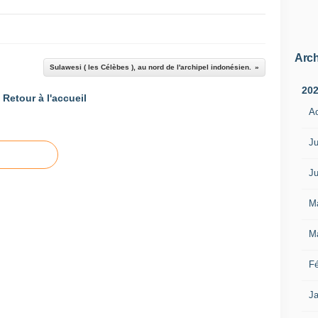
Arch
Sulawesi ( les Célèbes ), au nord de l'archipel indonésien.
20
Retour à l'accueil
A
Ju
Ju
M
M
Fé
Ja