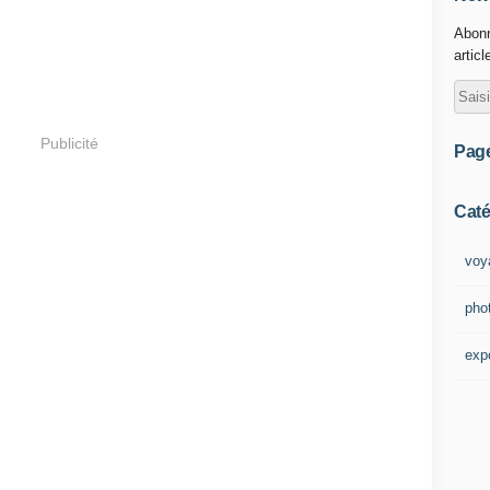
Abonn
articl
Publicité
Pag
Caté
voy
pho
exp