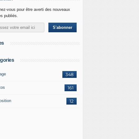
ez-vous pour être averti des nouveaux
es publiés.
es
gories
age
348
tos
161
osition
12