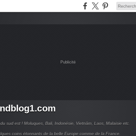
Publicité
ndblog1.com
du sud est ! Moluques, Bali, Indonésie, Vietnâm, Laos, Malaisie etc.
lques coins étonnants de la belle Europe comme de la France.