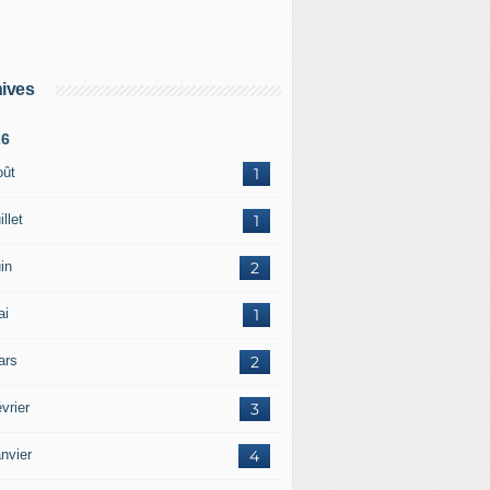
ives
26
oût
1
illet
1
in
2
ai
1
ars
2
vrier
3
nvier
4