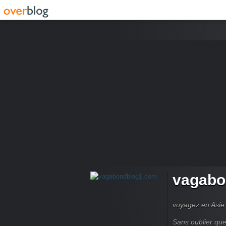
vagabo
voyagez en Asie 
Sans oublier que