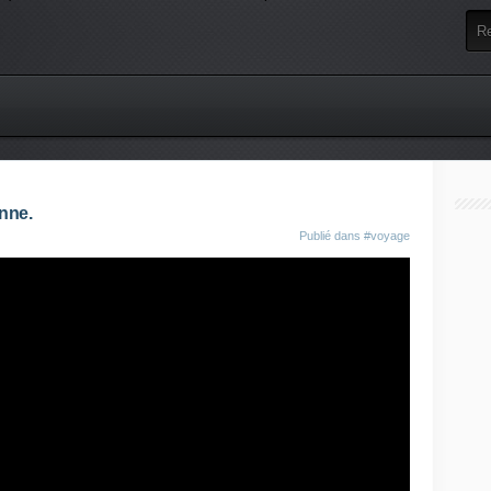
nne.
Publié dans
#voyage