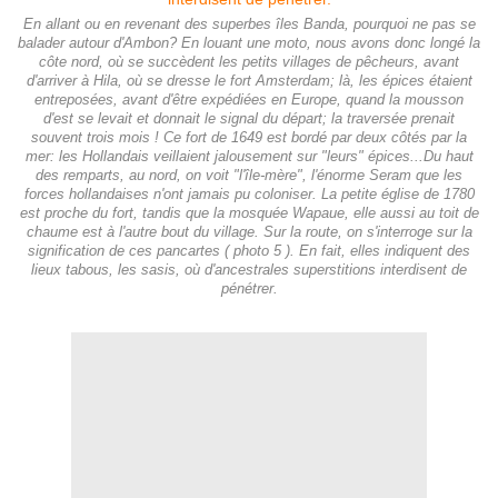
En allant ou en revenant des superbes îles Banda, pourquoi ne pas se
balader autour d'Ambon? En louant une moto, nous avons donc longé la
côte nord, où se succèdent les petits villages de pêcheurs, avant
d'arriver à Hila, où se dresse le fort Amsterdam; là, les épices étaient
entreposées, avant d'être expédiées en Europe, quand la mousson
d'est se levait et donnait le signal du départ; la traversée prenait
souvent trois mois ! Ce fort de 1649 est bordé par deux côtés par la
mer: les Hollandais veillaient jalousement sur "leurs" épices...Du haut
des remparts, au nord, on voit "l'île-mère", l'énorme Seram que les
forces hollandaises n'ont jamais pu coloniser. La petite église de 1780
est proche du fort, tandis que la mosquée Wapaue, elle aussi au toit de
chaume est à l'autre bout du village. Sur la route, on s'interroge sur la
signification de ces pancartes ( photo 5 ). En fait, elles indiquent des
lieux tabous, les sasis, où d'ancestrales superstitions interdisent de
pénétrer.