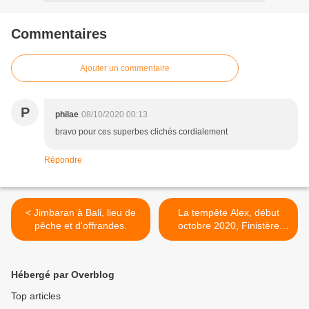
Commentaires
Ajouter un commentaire
P
philae
08/10/2020 00:13
bravo pour ces superbes clichés cordialement
Répondre
< Jimbaran à Bali, lieu de
La tempête Alex, début
pêche et d'offrandes.
octobre 2020, Finistère
nord ( 1 ). >
Hébergé par Overblog
Top articles