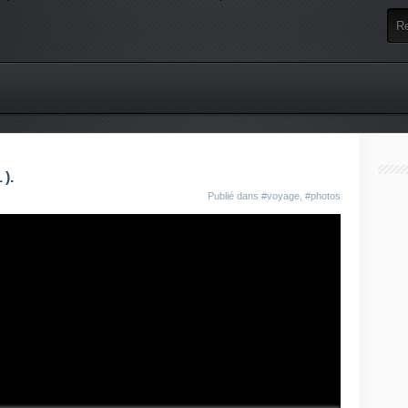
).
Publié dans
#voyage
,
#photos