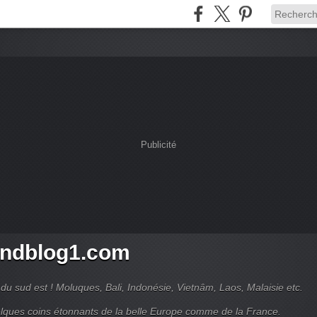
Publicité
ndblog1.com
du sud est ! Moluques, Bali, Indonésie, Vietnâm, Laos, Malaisie etc.
lques coins étonnants de la belle Europe comme de la France.