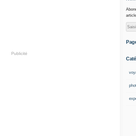
Abonn
articl
Pag
Publicité
Caté
voy
pho
exp