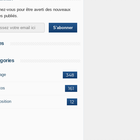
ez-vous pour être averti des nouveaux
es publiés.
es
gories
age
348
tos
161
osition
12