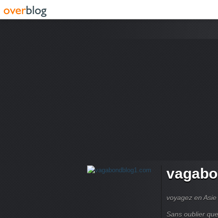
vagabo
voyagez en Asie 
Sans oublier que