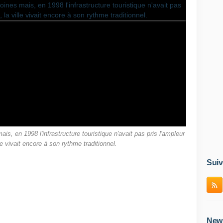
is, en 1998 l'infrastructure touristique n'avait pas pris l'ampleur
lle vivait encore à son rythme traditionnel.
Suiv
News