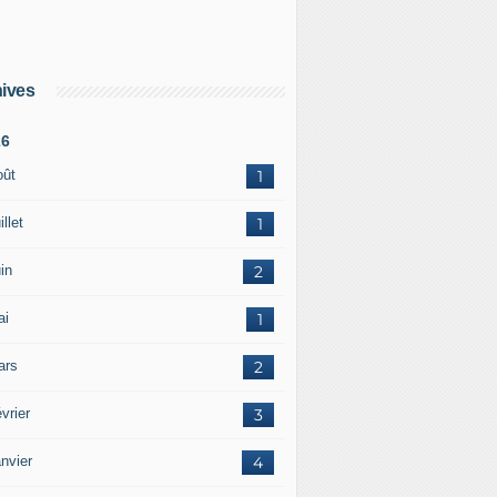
ives
26
oût
1
illet
1
in
2
ai
1
ars
2
vrier
3
nvier
4