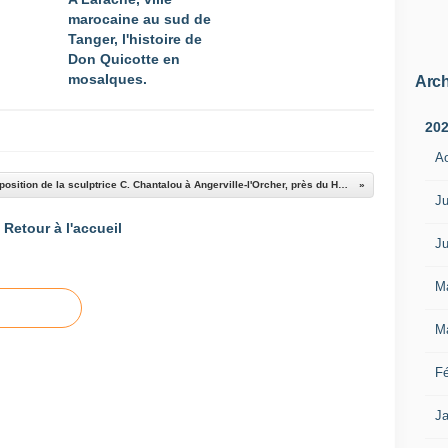
marocaine au sud de
Tanger, l'histoire de
Don Quicotte en
mosaIques.
Arch
20
A
Exposition de la sculptrice C. Chantalou à Angerville-l'Orcher, près du Havre.
Ju
Retour à l'accueil
Ju
M
M
Fé
Ja