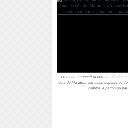
Le touriste connaît la côte amalfitaine
côte de Maratea, elle aussi superbe où Jés
comme le patron du bar, 