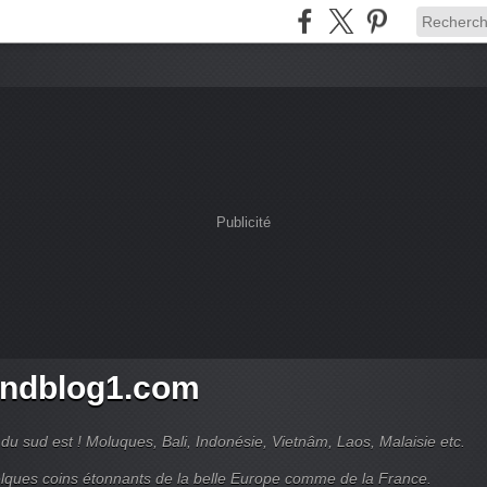
Publicité
ndblog1.com
du sud est ! Moluques, Bali, Indonésie, Vietnâm, Laos, Malaisie etc.
lques coins étonnants de la belle Europe comme de la France.