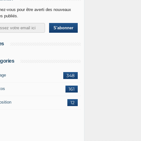
ez-vous pour être averti des nouveaux
es publiés.
es
gories
age
348
tos
161
osition
12