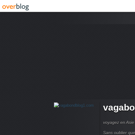
vagabo
voyagez en Asie 
Sans oublier que