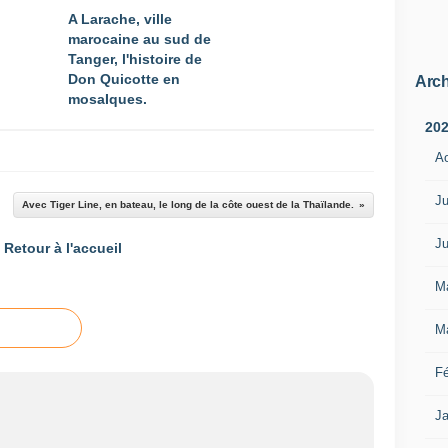
A Larache, ville
marocaine au sud de
Tanger, l'histoire de
Don Quicotte en
Arch
mosaIques.
20
A
Ju
Avec Tiger Line, en bateau, le long de la côte ouest de la Thaïlande.
Ju
Retour à l'accueil
M
M
Fé
Ja