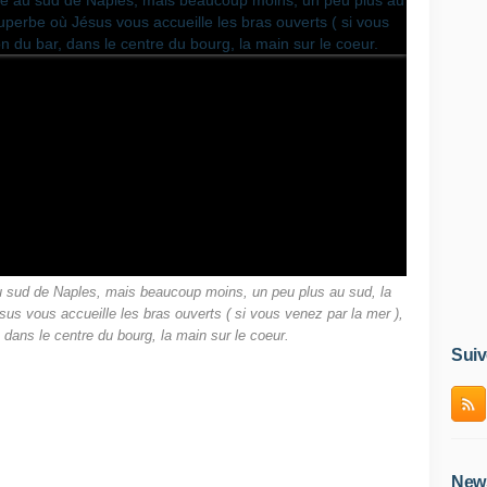
 au sud de Naples, mais beaucoup moins, un peu plus au sud, la
us vous accueille les bras ouverts ( si vous venez par la mer ),
dans le centre du bourg, la main sur le coeur.
Suiv
News