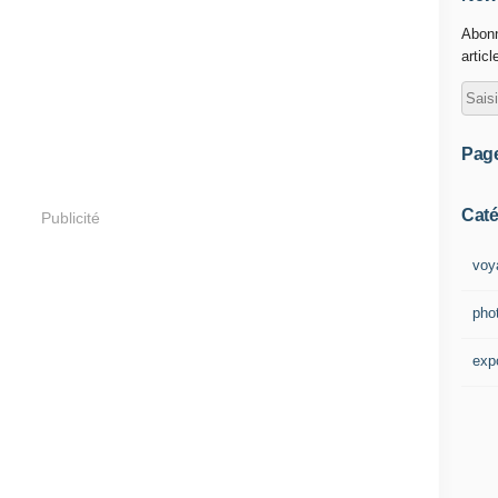
Abonn
articl
Pag
Caté
Publicité
voy
pho
exp