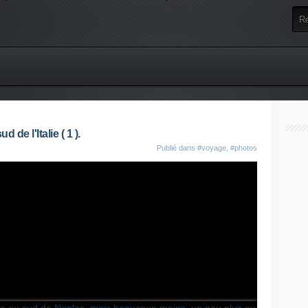
 de l'Italie ( 1 ).
Publié dans
#voyage
,
#photos