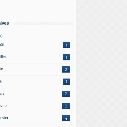
ives
26
oût
1
illet
1
in
2
ai
1
ars
2
vrier
3
nvier
4