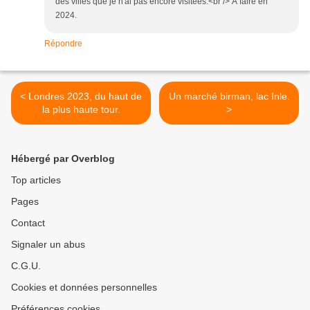
des villes que je n'ai pas encore visitées.<br /> À faire en
2024.
Répondre
< Londres 2023, du haut de
Un marché birman, lac Inle.
la plus haute tour.
>
Hébergé par Overblog
Top articles
Pages
Contact
Signaler un abus
C.G.U.
Cookies et données personnelles
Préférences cookies