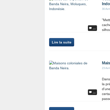
Indo
30 Avr
"Mett
cache
…
silho
Lire la suite
Mais
23 Avr
Dans 
la pr
d'une
…
certa
passé