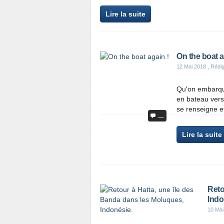
Lire la suite
On the boat a
12 Mai 2018
, Rédig
Qu'on embarque
en bateau vers
se renseigne e
…
Lire la suite
Reto
Indo
10 Mai