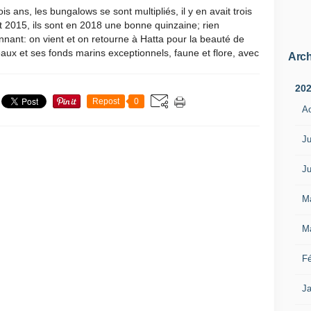
ois ans, les bungalows se sont multipliés, il y en avait trois
 2015, ils sont en 2018 une bonne quinzaine; rien
nnant: on vient et on retourne à Hatta pour la beauté de
aux et ses fonds marins exceptionnels, faune et flore, avec
Arch
20
Repost
0
A
Ju
Ju
M
M
Fé
Ja