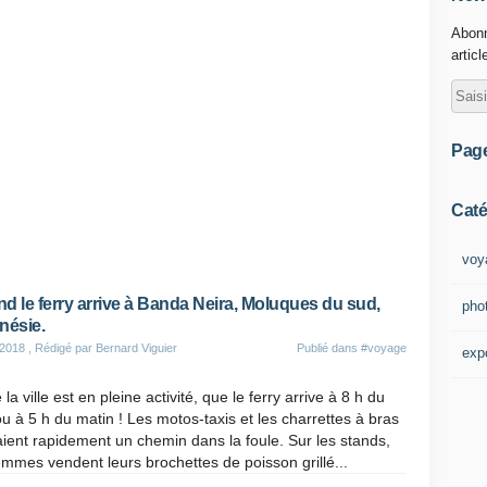
Abonn
articl
Pag
Caté
voy
d le ferry arrive à Banda Neira, Moluques du sud,
pho
nésie.
 2018
, Rédigé par Bernard Viguier
Publié dans
#voyage
exp
 la ville est en pleine activité, que le ferry arrive à 8 h du
ou à 5 h du matin ! Les motos-taxis et les charrettes à bras
aient rapidement un chemin dans la foule. Sur les stands,
emmes vendent leurs brochettes de poisson grillé...