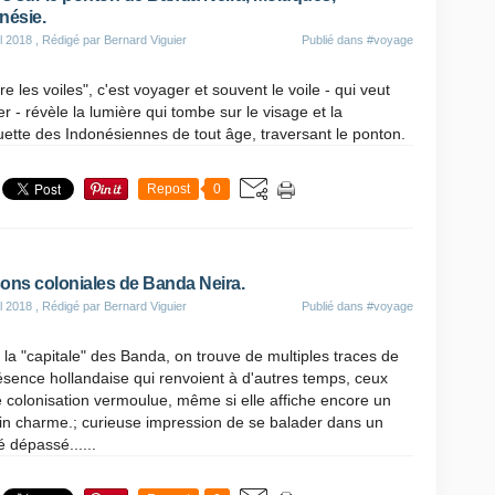
nésie.
il 2018
, Rédigé par Bernard Viguier
Publié dans
#voyage
re les voiles", c'est voyager et souvent le voile - qui veut
r - révèle la lumière qui tombe sur le visage et la
uette des Indonésiennes de tout âge, traversant le ponton.
Repost
0
ons coloniales de Banda Neira.
il 2018
, Rédigé par Bernard Viguier
Publié dans
#voyage
la "capitale" des Banda, on trouve de multiples traces de
ésence hollandaise qui renvoient à d'autres temps, ceux
 colonisation vermoulue, même si elle affiche encore un
in charme.; curieuse impression de se balader dans un
 dépassé......