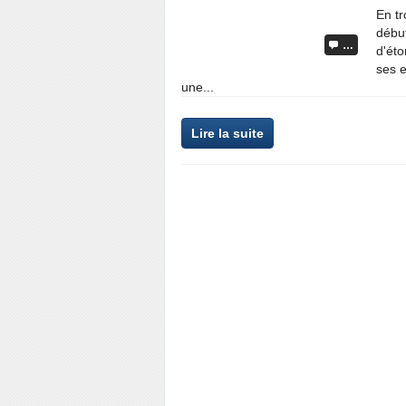
En tr
début
…
d'éto
ses e
une...
Lire la suite