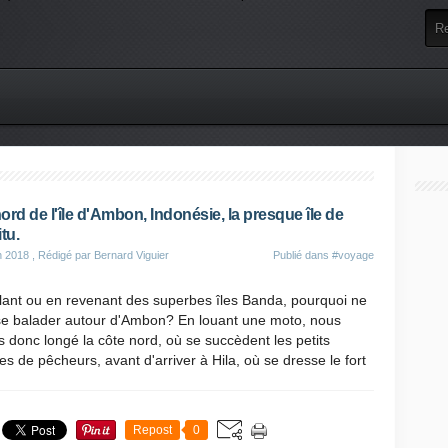
ord de l'île d'Ambon, Indonésie, la presque île de
tu.
n 2018
, Rédigé par Bernard Viguier
Publié dans
#voyage
lant ou en revenant des superbes îles Banda, pourquoi ne
se balader autour d'Ambon? En louant une moto, nous
 donc longé la côte nord, où se succèdent les petits
ges de pêcheurs, avant d'arriver à Hila, où se dresse le fort
Repost
0