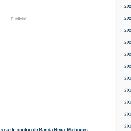
20
20
Publicité
20
20
20
20
20
20
20
20
20
es sur le ponton de Banda Neira, Moluques,