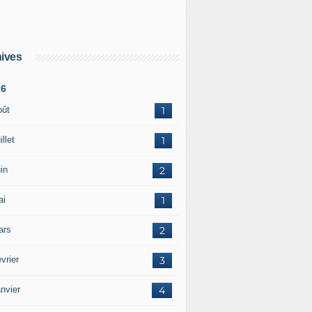
ives
26
oût
1
illet
1
in
2
ai
1
ars
2
vrier
3
nvier
4