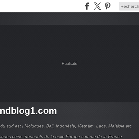
Publicité
ndblog1.com
du sud est ! Moluques, Bali, Indonésie, Vietnâm, Laos, Malaisie etc.
lques coins étonnants de la belle Europe comme de la France.