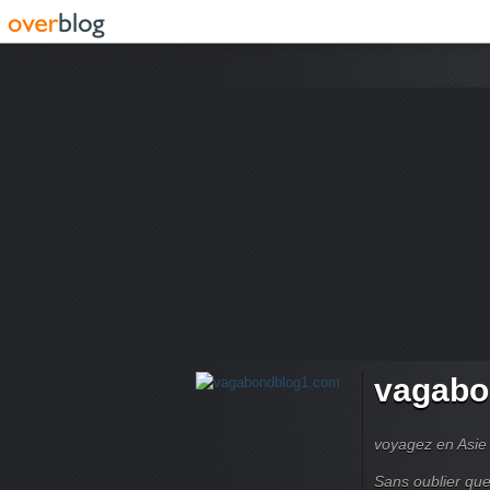
vagabo
voyagez en Asie 
Sans oublier que