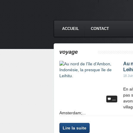
ACCUEIL
CONTACT
voyage
Au n
Leihi
18 Jui
En al
pas 
…
avons
villa
Amsterdam;...
Lire la suite