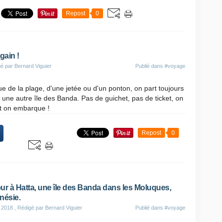
Repost
0
gain !
é par Bernard Viguier
Publié dans
#voyage
 de la plage, d'une jetée ou d'un ponton, on part toujours
 une autre île des Banda. Pas de guichet, pas de ticket, on
t on embarque !
Repost
0
ur à Hatta, une île des Banda dans les Moluques,
nésie.
 2018
, Rédigé par Bernard Viguier
Publié dans
#voyage