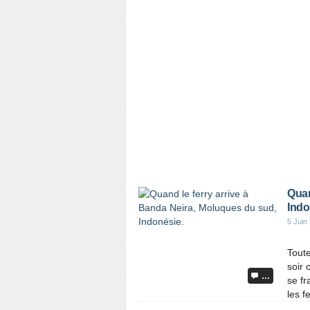
Quan
Indo
5 Juin
Toute
soir 
…
se fr
les f