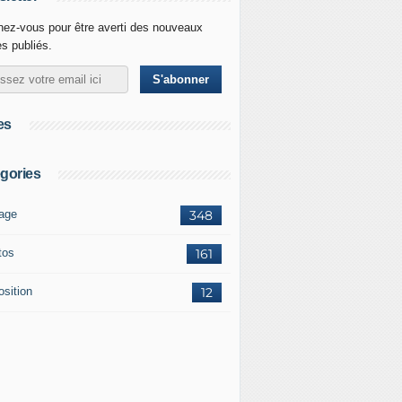
ez-vous pour être averti des nouveaux
es publiés.
es
gories
age
348
tos
161
osition
12